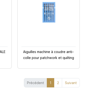
TALE
Aiguilles machine à coudre anti-
colle pour patchwork et quilting
(current)
Précédent
1
2
Suivant