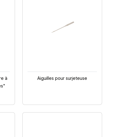
re à
Aiguilles pour surjeteuse
es"