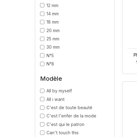
12 mm
14 mm
18 mm
20 mm
25 mm
30 mm
P
N°5
N°8
Modèle
All by myself
All i want
C'est de toute beauté
C'est l'enfer de la mode
C'est qui le patron
Can't touch this