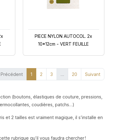
2x
PIECE NYLON AUTOCOL. 2x
E
10*12cm - VERT FEUILLE
(current)
Précédent
1
2
3
…
20
Suivant
ction (boutons, élastiques de couture, pressions,
thermocollantes, coudières, patchs…)
et 2 tailles est vraiment magique, il s’installe en
cette rubrique qu’il vous faudra chercher !