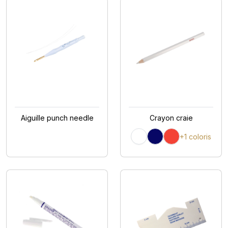
Aiguille punch needle
Crayon craie
+1 coloris