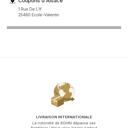
Coupons d'Alsace
1 Rue De L'If
25480 Ecole-Valentin
Coupons d'Alsace
65 Av Jean Jaures
90000 Belfort
Géants Des Beaux Arts
8 Rue La Noue Bras De Fer
44200 Nantes
Géants Des Beaux Arts
LIVRAISON INTERNATIONALE
1925 Rue Gustave Delory
La notoriété de BOHIN dépasse ses
59000 Lille
frontières ! Nous vous livrons partout