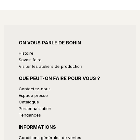
44 Bld Du Massacre
44800 St Herblain
Diffus'Laine Tissus
ON VOUS PARLE DE BOHIN
31 Rue Robert Surcouf
44600 Saint Nazaire
Histoire
Savoir-faire
Visiter les ateliers de production
Diffus'Laine Tissus
QUE PEUT-ON FAIRE POUR VOUS ?
5 Rue Robert Schuman
Contactez-nous
33170, Gradignan
Espace presse
Catalogue
Personnalisation
Tendances
Diffus'Laine Tissus
17 Rue Du Traité De Lisbonne
INFORMATIONS
44210, Pornic
Conditions générales de ventes