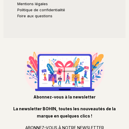
Mentions légales
Politique de confidentialité
Foire aux questions
Mondial Tissus
581 Rue Jean Bru
47000 Agen
Mondial Tissus
Route De Caldaniccia Lieu Dit Pernicaggio Retail
Parc Atrium Zone
20167 Sarrola-Carcopino
Abonnez-vous à la newsletter
Mondial Tissus
8 Bis Et 10 Route De Montbeliard
La newsletter BOHIN, toutes les nouveautés de la
90400 Andelnans
marque en quelques clics !
ABONNEZ-VOUS À NOTRE NEWSLETTER