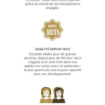
grâce au travail de nos transporteurs
engagés.
Géants Des Beaux Arts
3 Rue Du Garet
DEPUIS
1833
69001 Lyon
QUALITÉ DEPUIS 1833
Géants Des Beaux Arts
De petits objets pour de grands
20 Rue Gubernatis
services, depuis plus de 190 ans ! Qu'il
06000 Nice
s'agisse d'un outil créé dans nos
ateliers ou conçu avec un partenaire :
le plus grand soin est toujours apporté
pour son développement.
Géants Des Beaux Arts
166 Rue De La Roquette
75011 Paris