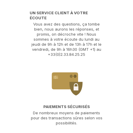
Géants Des Beaux Arts
UN SERVICE CLIENT À VOTRE
15 Rue Vergniaud
ÉCOUTE
75013 Paris
Vous avez des questions, ça tombe
bien, nous aurons les réponses, et
promis, on décroche vite ! Nous
sommes à votre écoute du lundi au
jeudi de 9h à 12h et de 13h à 17h et le
Géants Des Beaux Arts
vendredi, de 9h à 16h30 (GMT +1) au
+33(0)2.33.84.25.25
91 Rte Des Romains
67200 Strasbourg
Géants Des Beaux Arts
8 Rue Des Beaux-Arts
67700 Saverne
PAIEMENTS SÉCURISÉS
De nombreux moyens de paiements
pour des transactions sûres selon vos
possibilités.
Géants Des Beaux Arts